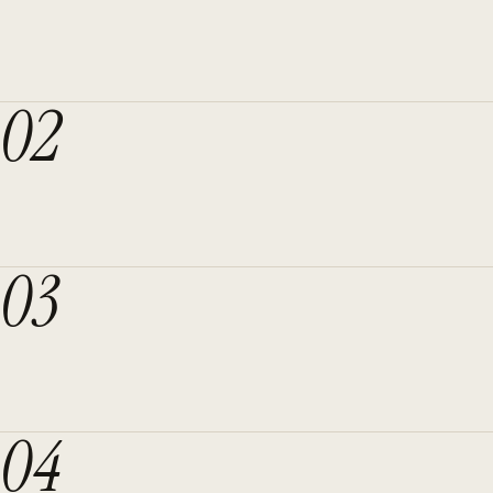
02
03
04