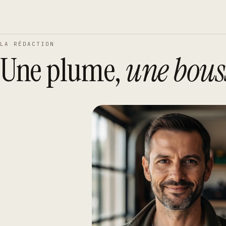
LA RÉDACTION
Une plume,
une bouss