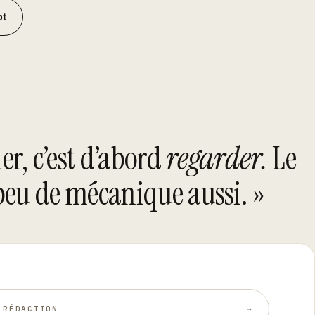
ot
er, c’est d’abord
regarder.
Le
n peu de mécanique aussi. »
 RÉDACTION
→︎