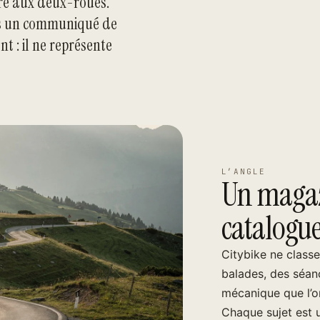
ré aux deux-roues.
uis un communiqué de
t : il ne représente
L’ANGLE
Un magaz
catalogu
Citybike ne class
balades, des séanc
mécanique que l’o
Chaque sujet est un