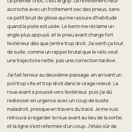
Le premier choc, c'est le grip. Le revêtement neuf
accroche avec un frottement sec des pneus, sans
ce petit bruit de glisse qui me rassure d'habitude
quand la piste est usée. Le berm me réclame un
angle plus appuyé, et le pneu avant charge fort
l'extérieur dès que j'entre trop droit. J'ai senti ça tout
de suite, comme un rappel brutal que le vélo veut
une trajectoire nette, pas une correction tardive.
J'ai fait l'erreur au deuxième passage, en arrivant un
poil trop vite et trop droit dans le virage relevé. La
roue avant a poussé vers l'extérieur, puis j'ai dû
redresser en urgence avec un coup de buste
maladroit, presque en travers du tracé. Je me suis
retrouvé à regarder la roue avant au lieu de la sortie,
et la ligne s'est refermée d'un coup. J'étais sûr de