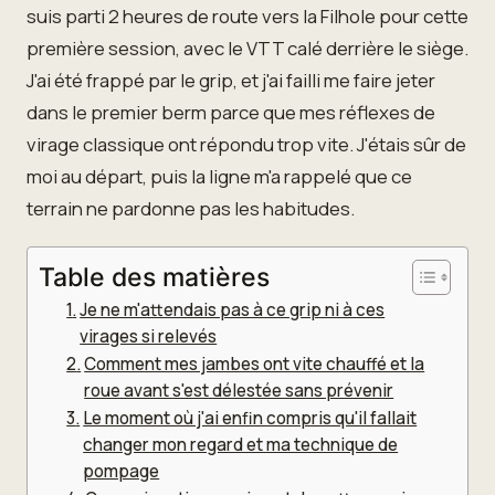
suis parti 2 heures de route vers la Filhole pour cette
première session, avec le VTT calé derrière le siège.
J'ai été frappé par le grip, et j'ai failli me faire jeter
dans le premier berm parce que mes réflexes de
virage classique ont répondu trop vite. J'étais sûr de
moi au départ, puis la ligne m'a rappelé que ce
terrain ne pardonne pas les habitudes.
Table des matières
Je ne m'attendais pas à ce grip ni à ces
virages si relevés
Comment mes jambes ont vite chauffé et la
roue avant s'est délestée sans prévenir
Le moment où j'ai enfin compris qu'il fallait
changer mon regard et ma technique de
pompage